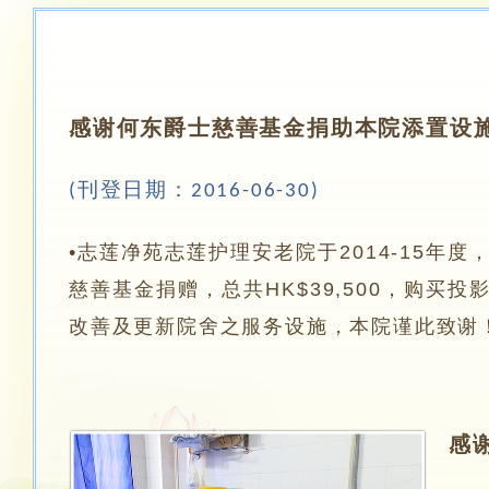
感谢何东爵士慈善基金捐助
本院添置
设
刊登日期：
(
2016-06-30)
•
志莲净苑志莲护理安老院于
2014-15
年度
慈善基金捐赠，总共
HK$39,500
，购买投
改善及更新院舍之服务设施，本院谨此致谢
感