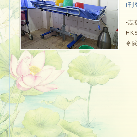
刊
(
•
HK
令