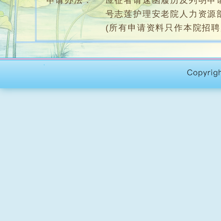
申请办法：
应征者请速函履历及列明申请
号志莲护理安老院人力资源
(所有申请资料只作本院招聘
护理干事 (刊登日期：2026-07-29)
服务单位：
志莲护理安老院
职责要求：
中三或以上程度，持护理
具爱心，开朗，乐意沟通
专责照顾院友身心需要，
协助筹办部门社交及康乐
每周工作6天，每天8小时(
工作地点：黄大仙区
员工福利：
公众假期17天、生日假、