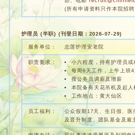
部、电邮
recruit@chilinel
(所有申请资料只作本院招聘
护理员 (半职) (刊登日期：2026-07-29)
服务单位：
志莲护理安老院
职责要求：
小六程度，持有护理员或
每周6天工作，上午上班4
按公务员调薪及增薪
本院备有天花吊机及起人
工作地点：黄大仙区
员工福利：
公众假期17天、生日假、
及晋升制度、团队基金及雇